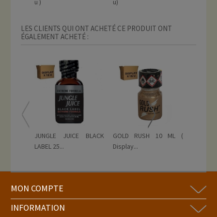
u )
u)
10 ML...
LES CLIENTS QUI ONT ACHETÉ CE PRODUIT ONT
ÉGALEMENT ACHETÉ :
JUNGLE JUICE BLACK
GOLD RUSH 10 ML (
MAXI SU
LABEL 25...
Display...
(...
MON COMPTE
INFORMATION