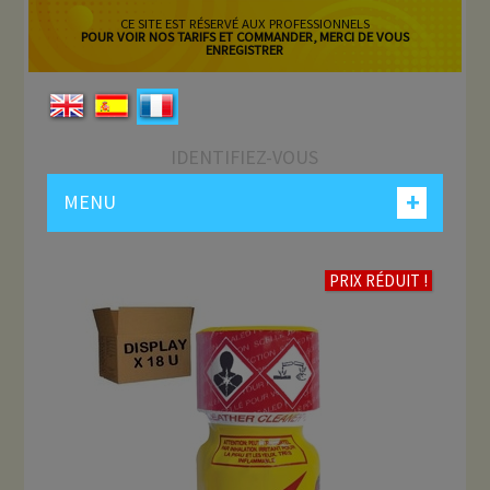
CE SITE EST RÉSERVÉ AUX PROFESSIONNELS
POUR VOIR NOS TARIFS ET COMMANDER, MERCI DE VOUS
ENREGISTRER
IDENTIFIEZ-VOUS
+
MENU
PRIX RÉDUIT !