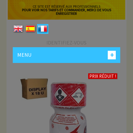
CE SITE EST RÉSERVÉ AUX PROFESSIONNELS
POUR VOIR NOS TARIFS ET COMMANDER, MERCI DE VOUS
ENREGISTRER
IDENTIFIEZ-VOUS
+
MENU
PRIX RÉDUIT !