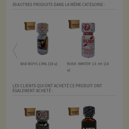
30 AUTRES PRODUITS DANS LA MÊME CATÉGORIE :
BAD BOYS 13ML (18 u)
RUSH WINTER 13 ml (18
QUICK S
u)
10 ML...
LES CLIENTS QUI ONT ACHETÉ CE PRODUIT ONT
ÉGALEMENT ACHETÉ :