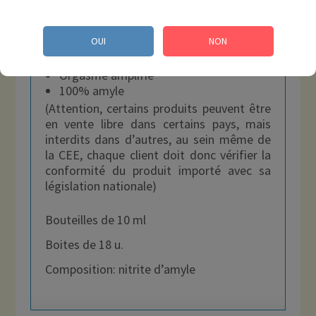
débarrasser de ses inhibitions.
Effet immédiat
OUI
NON
Effet puissant
Euphorie vertigineuse
Orgasme amplifié
100% amyle
(Attention, certains produits peuvent être
en vente libre dans certains pays, mais
interdits dans d’autres, au sein même de
la CEE, chaque client doit donc vérifier la
conformité du produit importé avec sa
législation nationale)
Bouteilles de 10 ml
Boites de 18 u.
Composition: nitrite d’amyle