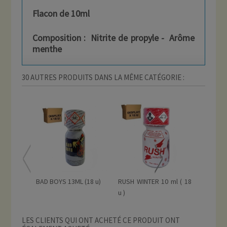
Flacon de 10ml
Composition : Nitrite de propyle - Arôme
menthe
30 AUTRES PRODUITS DANS LA MÊME CATÉGORIE :
BAD BOYS 13ML (18 u)
RUSH WINTER 10 ml ( 18
RUSH WI
u )
u)
LES CLIENTS QUI ONT ACHETÉ CE PRODUIT ONT