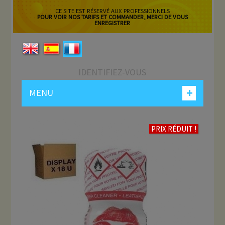
CE SITE EST RÉSERVÉ AUX PROFESSIONNELS
POUR VOIR NOS TARIFS ET COMMANDER, MERCI DE VOUS
ENREGISTRER
IDENTIFIEZ-VOUS
+
MENU
PRIX RÉDUIT !