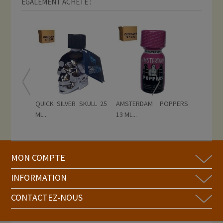
ÉGALEMENT ACHETÉ :
QUICK SILVER SKULL 25
AMSTERDAM POPPERS
GORILLA 
ML...
13 ML...
MON COMPTE
INFORMATION
CONTACTEZ-NOUS