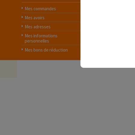
Mes commandes
Contactez-nous
Mes avoirs
Livraison
Mes adresses
Protection des donn
Mes informations
Conditions générales
personnelles
ventes
Mes bons de réduction
A propos