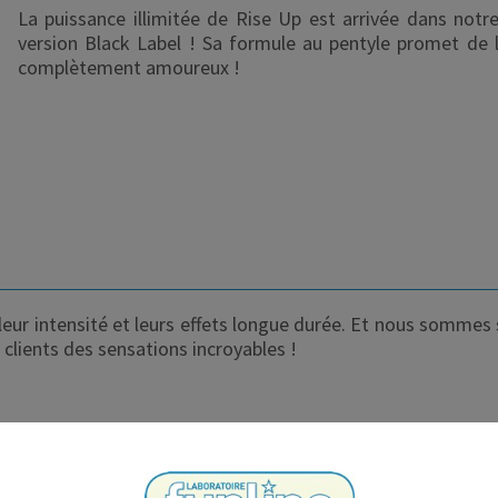
La puissance illimitée de Rise Up est arrivée dans notr
version Black Label ! Sa formule au pentyle promet de la
complètement amoureux !
eur intensité et leurs effets longue durée. Et nous sommes 
 clients des sensations incroyables !