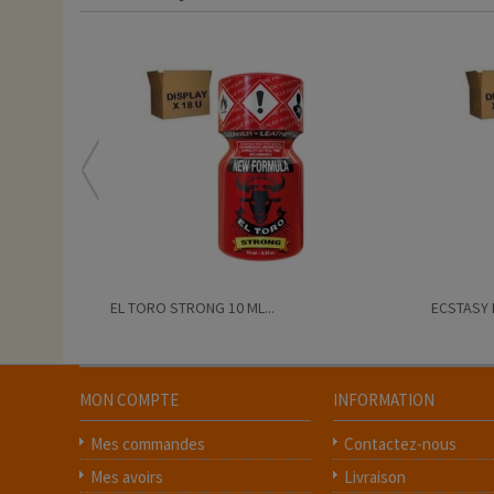
EL TORO STRONG 10 ML...
ECSTASY 
MON COMPTE
INFORMATION
Mes commandes
Contactez-nous
Mes avoirs
Livraison