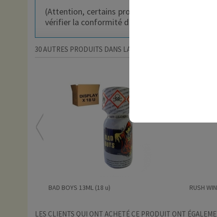
(Attention, certains produits peuvent être en 
vérifier la conformité du produit importé avec s
30 AUTRES PRODUITS DANS LA MÊME CATÉGORIE :
BAD BOYS 13ML (18 u)
RUSH WINT
LES CLIENTS QUI ONT ACHETÉ CE PRODUIT ONT ÉGALEME