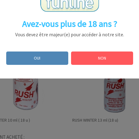
vente libre dans certains pays mais interdits dans d'autres 
a législation nationale)
Avez-vous plus de 18 ans ?
Vous devez être majeur(e) pour accéder à notre site.
OUI
NON
ER 10 ml ( 18 u )
RUSH WINTER 13 ml (18 u)
NT ACHETÉ :