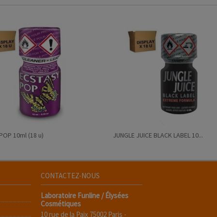
POP 10ml (18 u)
JUNGLE JUICE BLACK LABEL 10...
CONTACTEZ-NOUS
Laboratoire Funline / Élysées
Cosmétiques
10 rue de la Paix 75002 Paris -