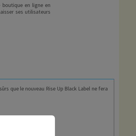
e boutique en ligne en
isser ses utilisateurs
sûrs que le nouveau Rise Up Black Label ne fera