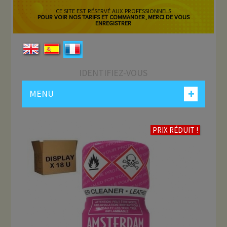
CE SITE EST RÉSERVÉ AUX PROFESSIONNELS
POUR VOIR NOS TARIFS ET COMMANDER, MERCI DE VOUS
ENREGISTRER
IDENTIFIEZ-VOUS
+
MENU
PRIX RÉDUIT !