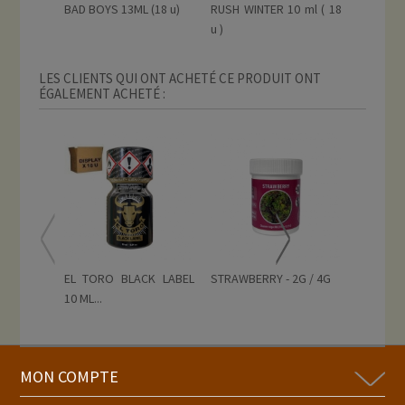
BAD BOYS 13ML (18 u)
RUSH WINTER 10 ml ( 18
RUSH WI
u )
u)
LES CLIENTS QUI ONT ACHETÉ CE PRODUIT ONT
ÉGALEMENT ACHETÉ :
EL TORO BLACK LABEL
STRAWBERRY - 2G / 4G
DISPLAY
10 ML...
FLEURS..
MON COMPTE