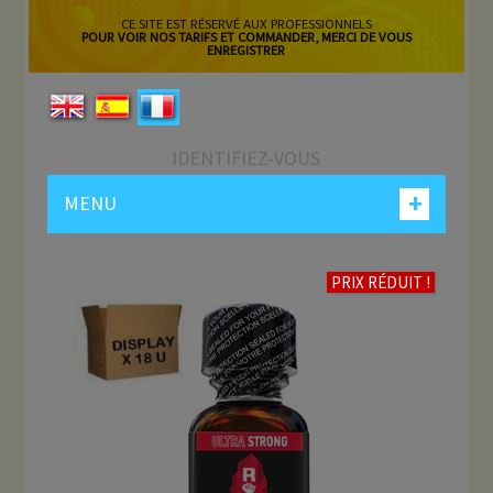
CE SITE EST RÉSERVÉ AUX PROFESSIONNELS
POUR VOIR NOS TARIFS ET COMMANDER, MERCI DE VOUS
ENREGISTRER
IDENTIFIEZ-VOUS
+
MENU
PRIX RÉDUIT !