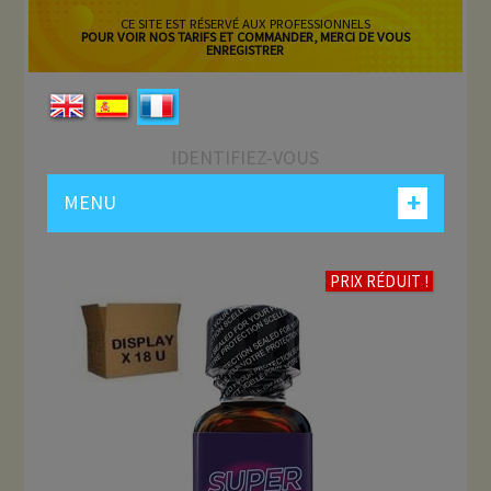
CE SITE EST RÉSERVÉ AUX PROFESSIONNELS
POUR VOIR NOS TARIFS ET COMMANDER, MERCI DE VOUS
ENREGISTRER
IDENTIFIEZ-VOUS
+
MENU
PRIX RÉDUIT !