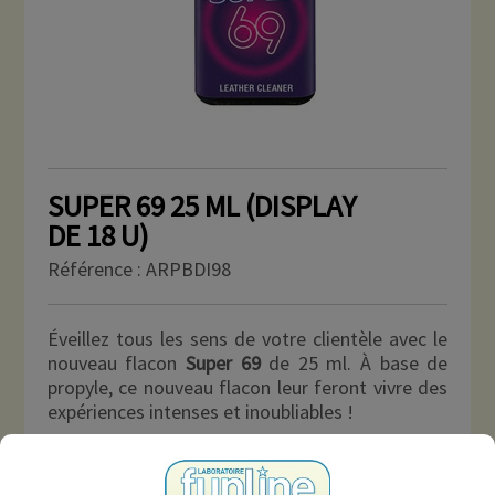
SUPER 69 25 ML (DISPLAY
DE 18 U)
Référence :
ARPBDI98
Éveillez tous les sens de votre clientèle avec le
nouveau flacon
Super 69
de 25 ml. À base de
propyle, ce nouveau flacon leur feront vivre des
expériences intenses et inoubliables !
EN SAVOIR PLUS