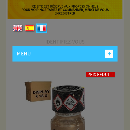
CE SITE EST RÉSERVÉ AUX PROFESSIONNELS
POUR VOIR NOS TARIFS ET COMMANDER, MERCI DE VOUS
ENREGISTRER
IDENTIFIEZ-VOUS
+
MENU
PRIX RÉDUIT !