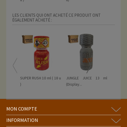
LES CLIENTS QUI ONT ACHETÉ CE PRODUIT ONT
ÉGALEMENT ACHETÉ :
SUPER RUSH 10 ml ( 18 u
JUNGLE JUICE 13 ml
PECHO M
)
(Display...
ML (18...
MON COMPTE
INFORMATION