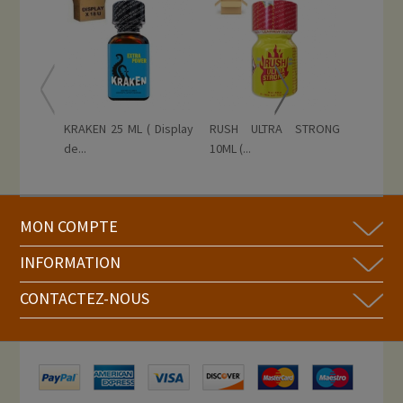
KRAKEN 25 ML ( Display
RUSH ULTRA STRONG
RISE U
de...
10ML (...
PENTYL...
MON COMPTE
INFORMATION
CONTACTEZ-NOUS