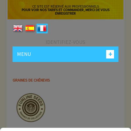
CE SITE EST RÉSERVÉ AUX PROFESSIONNELS
POUR VOIR NOS TARIFS ET COMMANDER, MERCI DE VOUS
ENREGISTRER
IDENTIFIEZ-VOUS
+
MENU
GRAINES DE CHÉNEVIS