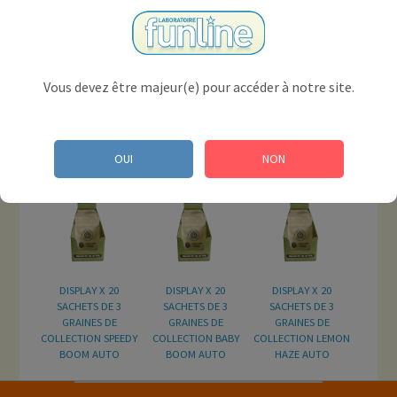
Vous devez être majeur(e) pour accéder à notre site.
DISPLAY X 20
DISPLAY X 20
DISPLAY X 20
SACHETS DE 3
SACHETS DE 3
SACHETS DE 3
GRAINES DE
GRAINES DE
GRAINES DE
COLLECTION PURPLE
COLLECTION GYPSY
COLLECTION INDICA
OUI
NON
KUSH FEM
KUSH FEM
CREAM FEM
DISPLAY X 20
DISPLAY X 20
DISPLAY X 20
SACHETS DE 3
SACHETS DE 3
SACHETS DE 3
GRAINES DE
GRAINES DE
GRAINES DE
COLLECTION SPEEDY
COLLECTION BABY
COLLECTION LEMON
BOOM AUTO
BOOM AUTO
HAZE AUTO