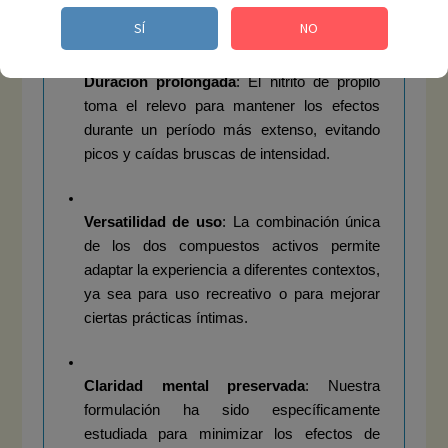
precisa de la experiencia.
SÍ
NO
Duración prolongada
: El nitrito de propilo 
toma el relevo para mantener los efectos 
durante un período más extenso, evitando 
picos y caídas bruscas de intensidad.
Versatilidad de uso
: La combinación única 
de los dos compuestos activos permite 
adaptar la experiencia a diferentes contextos, 
ya sea para uso recreativo o para mejorar 
ciertas prácticas íntimas.
Claridad mental preservada
: Nuestra 
formulación ha sido específicamente 
estudiada para minimizar los efectos de 