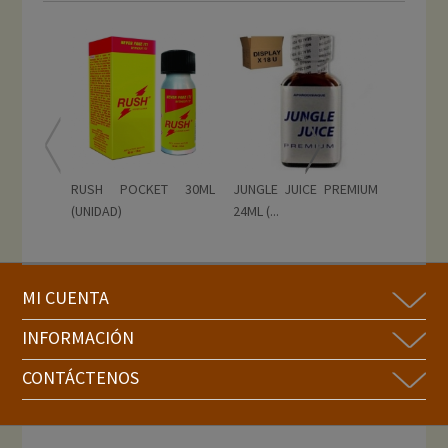
RUSH POCKET 30ML
JUNGLE JUICE PREMIUM
AMYL TUB
(UNIDAD)
24ML (...
MI CUENTA
INFORMACIÓN
CONTÁCTENOS