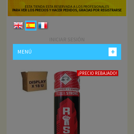
ESTA TIENDA ESTA RESERVADA A LOS PROFESIONALES
PARA VER LOS PRECIOS Y HACER PEDIDOS, GRACIAS POR REGISTRARSE
INICIAR SESIÓN
+
MENÚ
¡PRECIO REBAJADO!