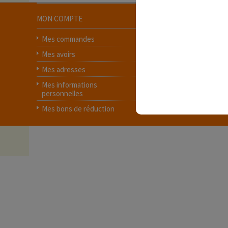
MON COMPTE
INFORMATION
Mes commandes
Contactez-nous
Mes avoirs
Livraison
Mes adresses
Protection des donn
Mes informations
Conditions générales
personnelles
ventes
Mes bons de réduction
A propos