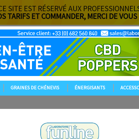
CE SITE EST RÉSERVÉ AUX PROFESSIONNEL
OS TARIFS ET COMMANDER, MERCI DE VOUS
GRAINES DE CHÉNEVIS
ÉNERGISANTS
ACCESSO
Par exemple : QIIXJXNUI ou QIIXJXNUI#1
E-mail :