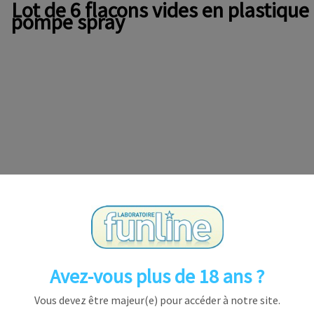
Lot de 6 flacons vides en plastiqu
pompe spray
ray,
 les solutions hydroalcooliques, parfums, huiles essentielles, 
te qualité, il évite toutes coulures, et salissures.
Avez-vous plus de 18 ans ?
on format poche se glisse facilement dans un sac, veste, pa
Vous devez être majeur(e) pour accéder à notre site.