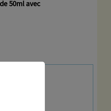
e de 50ml avec
désodorisants…
ntalon