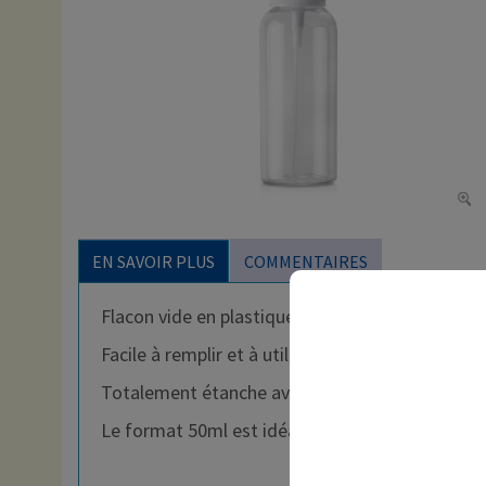
EN SAVOIR PLUS
COMMENTAIRES
Flacon vide en plastique de 50ml avec pompe sp
Facile à remplir et à utiliser, il est idéal pour
Totalement étanche avec son pulvérisateur de hau
Le format 50ml est idéal pour les voyages, et s