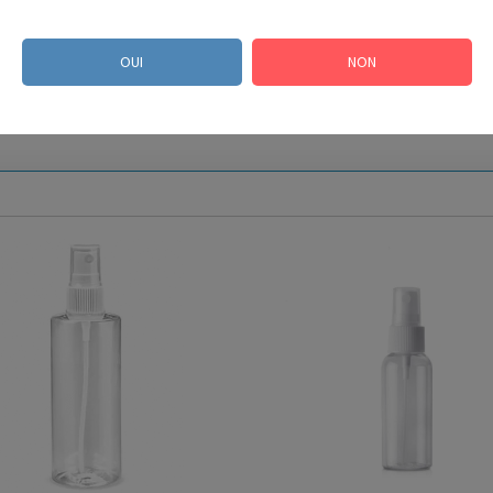
OUI
NON