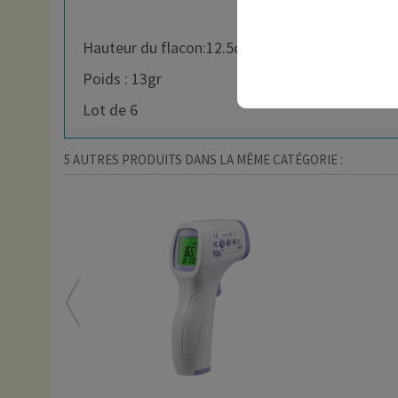
Hauteur du flacon:12.5cm
Poids : 13gr
Lot de 6
5 AUTRES PRODUITS DANS LA MÊME CATÉGORIE :