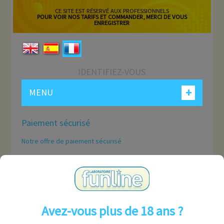
CE SITE EST RÉSERVÉ AUX PROFESSIONNELS
POUR VOIR NOS TARIFS ET COMMANDER, MERCI DE VOUS
ENREGISTRER
IDENTIFIEZ-VOUS
+
MENU
Paiement sécurisé
Notre offre de paiement sécurisé
Avec SSL
Utilisation de Visa/Mastercard/Paypal
A propos de ces services
Avez-vous plus de 18 ans ?