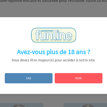
une réponse efficace et naturelle pour retrouver toute sa vi
ue et mentale
toute sa vitalité au moment propice
Avez-vous plus de 18 ans ?
ribulus Terrestris
 emploi, Conserver au frais après ouverture, Se conformer au
Vous devez être majeur(e) pour accéder à notre site.
 d’une alimentation diversifiée et d’un mode de vie sain
e d’extrait de Muira Puama. Sans alcool.
un effet booster immédiat (ou dilués dans un jus de fruit) p
OUI
NON