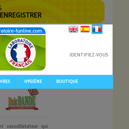
S
 ENREGISTRER
IDENTIFIEZ-VOUS
IRES
HYGIÈNE
BOUTIQUE
t vasodilatateur qui