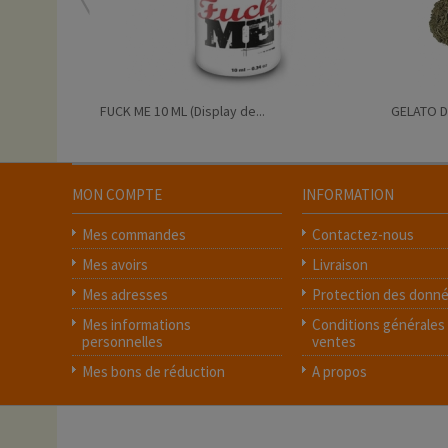
FUCK ME 10 ML (Display de...
GELATO D
MON COMPTE
INFORMATION
Mes commandes
Contactez-nous
Mes avoirs
Livraison
Mes adresses
Protection des donn
Mes informations
Conditions générales
personnelles
ventes
Mes bons de réduction
A propos