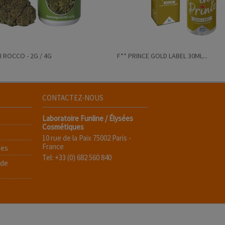
I ROCCO - 2G / 4G
F** PRINCE GOLD LABEL 30ML...
CONTACTEZ-NOUS
Laboratoire Funline / Élysées
Cosmétiques
10 rue de la Paix 75002 Paris -
France
ées
Tel: +33 (0) 682 560 840
 de