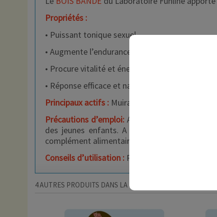
Le
BOIS BANDÉ
du Laboratoire Funline apporte 
Propriétés :
• Puissant tonique sexuel
• Augmente l’endurance et la résistance physiq
• Procure vitalité et énergie
• Réponse efficace et naturelle pour retrouver 
Principaux actifs :
Muira Puama, Radix Ginseng, T
Précautions
d’emploi:
Agiter la bouteille avant
des jeunes enfants. A utiliser dans le cadre
complément alimentaire avec édulcorants à bas
Conseils d’utilisation :
Prendre 10 ml purs pour 
4 AUTRES PRODUITS DANS LA MÊME CATÉGORIE :