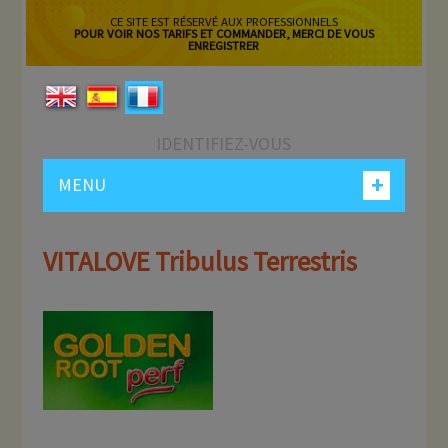
CE SITE EST RÉSERVÉ AUX PROFESSIONNELS
POUR VOIR NOS TARIFS ET COMMANDER, MERCI DE VOUS
ENREGISTRER
IDENTIFIEZ-VOUS
+
MENU
VITALOVE Tribulus Terrestris