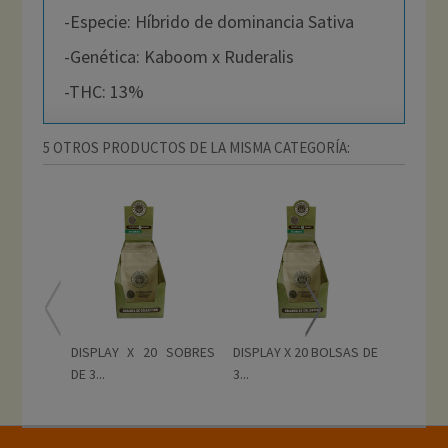
-Especie: Híbrido de dominancia Sativa
-Genética: Kaboom x Ruderalis
-THC: 13%
5 OTROS PRODUCTOS DE LA MISMA CATEGORÍA:
DISPLAY X 20 SOBRES
DISPLAY X 20 BOLSAS DE
DISPLA
DE 3...
3...
DE 3...