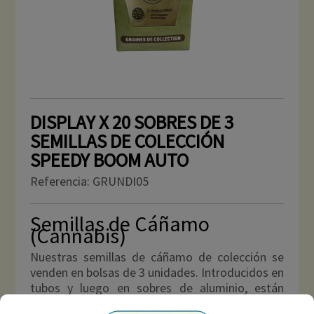
DISPLAY X 20 SOBRES DE 3
SEMILLAS DE COLECCIÓN
SPEEDY BOOM AUTO
Referencia:
GRUNDI05
Semillas de Cáñamo
(Cannabis)
Nuestras semillas de cáñamo de colección se
venden en bolsas de 3 unidades. Introducidos en
tubos y luego en sobres de aluminio, están
perfectamente protegidos de la luz y la