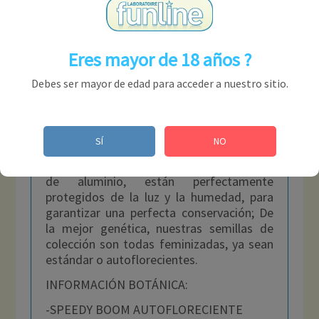
humedad, para garantizar una perfecta
conservación.
Eres mayor de 18 años ?
MÁS
Debes ser mayor de edad para acceder a nuestro sitio.
COMENTARIOS
Nuestras semillas de cáñamo de colección
SÍ
NO
se venden en bolsas de 3 unidades.
Introducidos en tubos y luego en sobres
de aluminio, están perfectamente
protegidos de la luz y la humedad, para
garantizar una perfecta conservación; De
la mejor genética, nuestras semillas de
colección son todas feminizadas, ya sean
estándar o autoflorecientes.
INFORMACIÓN BOTÁNICA:
-SPEEDY BOOM AUTOFLORECIENTE