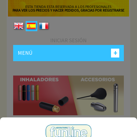
ESTA TIENDA ESTA RESERVADA A LOS PROFESIONALES
PARA VER LOS PRECIOS Y HACER PEDIDOS, GRACIAS POR REGISTRARSE
INICIAR SESIÓN
+
MENÚ
JUGUETES ACCESORIOS
DEFINITIVOS