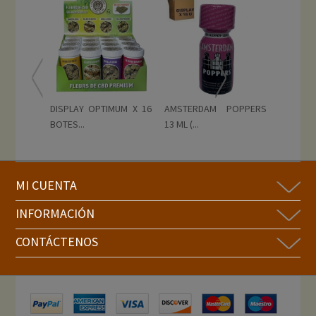
DISPLAY OPTIMUM X 16
AMSTERDAM POPPERS
ECSTASY
BOTES...
13 ML (...
u )
MI CUENTA
INFORMACIÓN
CONTÁCTENOS