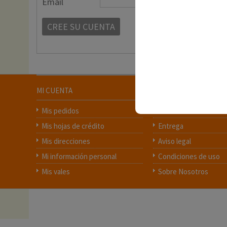
Email
MI CUENTA
INFORMACIÓN
Mis pedidos
Contacte con nosotr
Mis hojas de crédito
Entrega
Mis direcciones
Aviso legal
Mi información personal
Condiciones de uso
Mis vales
Sobre Nosotros