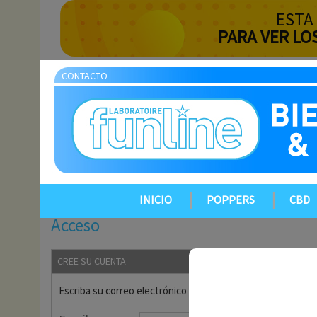
ESTA
PARA VER LO
CONTACTO
INICIO
POPPERS
CBD
Acceso
CREE SU CUENTA
Escriba su correo electrónico para crear su cuenta.