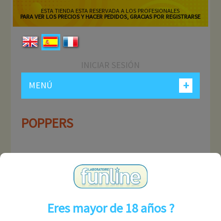
ESTA TIENDA ESTA RESERVADA A LOS PROFESIONALES
PARA VER LOS PRECIOS Y HACER PEDIDOS, GRACIAS POR REGISTRARSE
INICIAR SESIÓN
+
MENÚ
POPPERS
MI CUENTA
INFORMACIÓN
Eres mayor de 18 años ?
CONTÁCTENOS