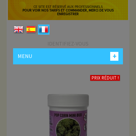
CE SITE EST RÉSERVÉ AUX PROFESSIONNELS
POUR VOIR NOS TARIFS ET COMMANDER, MERCI DE VOUS
ENREGISTRER
IDENTIFIEZ-VOUS
+
MENU
PRIX RÉDUIT !