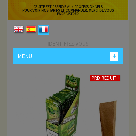
CE SITE EST RÉSERVÉ AUX PROFESSIONNELS
POUR VOIR NOS TARIFS ET COMMANDER, MERCI DE VOUS
ENREGISTRER
IDENTIFIEZ-VOUS
+
MENU
PRIX RÉDUIT !